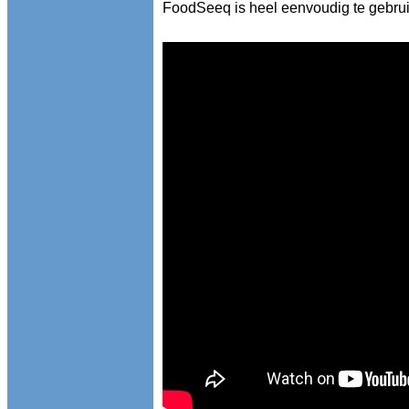
FoodSeeq is heel eenvoudig te gebru